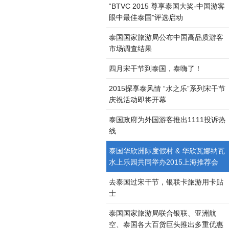
“BTVC 2015 尊享泰国大奖-中国游客
眼中最佳泰国”评选启动
泰国国家旅游局公布中国高品质游客
市场调查结果
四月宋干节到泰国，泰嗨了！
2015探享泰风情 “水之乐”系列宋干节
庆祝活动即将开幕
泰国政府为外国游客推出1111投诉热
线
泰国华欣洲际度假村 & 华欣瓦娜纳瓦
水上乐园共同举办2015上海推荐会
去泰国过宋干节，银联卡旅游用卡贴
士
泰国国家旅游局联合银联、亚洲航
空、泰国各大百货巨头推出多重优惠