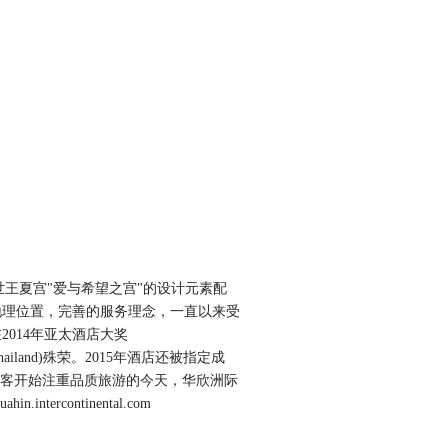
世王夏宫"爱与希望之宫"的设计元素配
地理位置，完善的服务理念，一直以来受
014年亚太酒店大奖
st Thailand)殊荣。2015年酒店还被指定成
多游客开始注重品质旅游的今天，华欣洲际
ahin.intercontinental.com