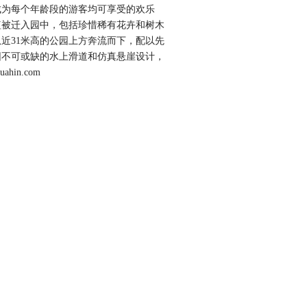
成为每个年龄段的游客均可享受的欢乐
植被迁入园中，包括珍惜稀有花卉和树木
近31米高的公园上方奔流而下，配以先
园不可或缺的水上滑道和仿真悬崖设计，
uahin.com