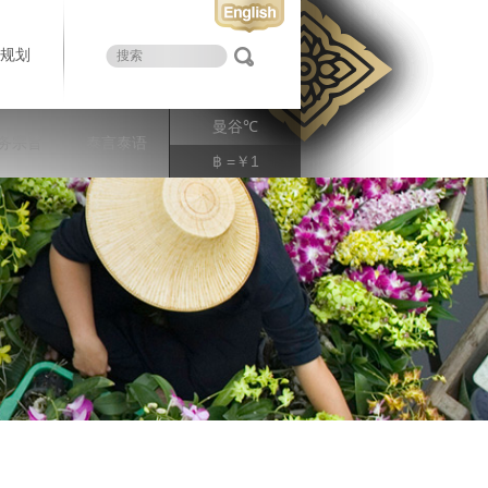
规划
曼谷
℃
务宗旨
泰言泰语
฿ =￥1