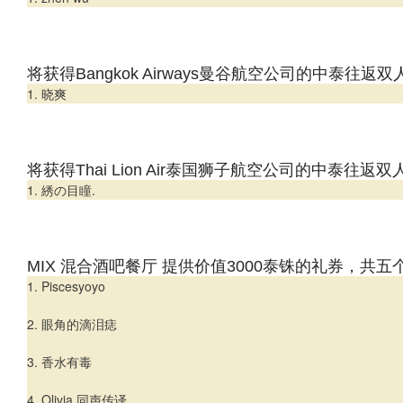
将获得Bangkok Airways曼谷航空公司的中泰往返
1. 晓爽
将获得Thai Lion Air泰国狮子航空公司的中泰往返
1. 綉の目瞳.
MIX 混合酒吧餐厅 提供价值3000泰铢的礼券，共
1. Piscesyoyo
2. 眼角的滴泪痣
3. 香水有毒
4. Olivia 同声传译