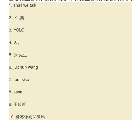
1. shall we talk
2. Ｘ ,茜．
3. YOLO
4. 囚。
5. 张 先生
6. juichun wang
7. tum kiko
8. sasa
9. 王传新
10. 像雾像雨又像风～