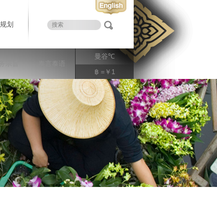
规划
曼谷
℃
务宗旨
泰言泰语
฿ =￥1