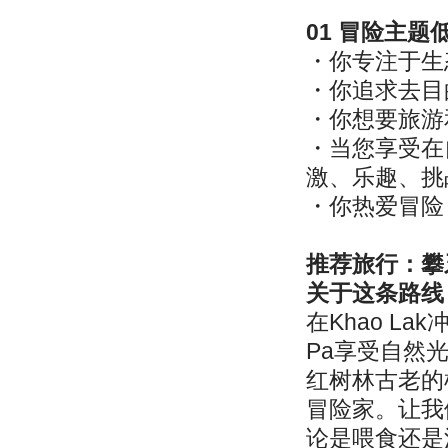
01 冒险主
・你专注于生
・你追求去目
・你想要旅游
・当您享受在
激、乐趣、挑
・你热爱冒险
推荐旅行：攀
关于这条路线
在Khao La
Pa享受自然
红树林古老的
冒险家。让我们尝
论是喂食还是