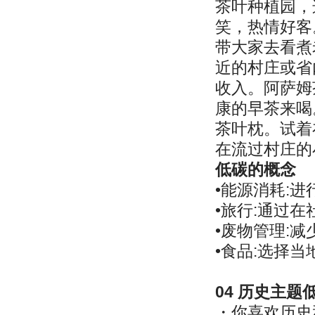
茶叶种植园，
笑，热情好客
带大家去看煮
近的村庄或省
收入。阿萨姆
康的早茶来喝
茶叶枕。试着
在流过村庄的
低碳的概念
•能源消耗:
•旅行:通过
•废物管理:
•食品:选择
04 历史主
・你喜欢历史