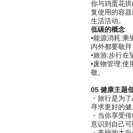
你与鸡蛋花拱
复使用的容器
生活活动。
低碳的概念
•能源消耗:
内外都要敬拜
•旅游:步行
•废物管理:
敬。
05 健康主
・旅行是为了
寻求更好的健
・当你享受传
意识到自己可
・美丽的大自