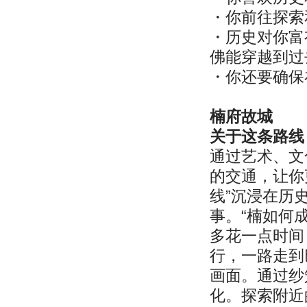
・你前往探索
・历史对你富
佛能穿越到过
・你还要确保
楠府故城
关于这条路线
通过艺术、文
的交通，让你
线”沉浸在历
事。“楠如何
多花一点时间
行，一路走到
画面。通过纱
化。探索附近