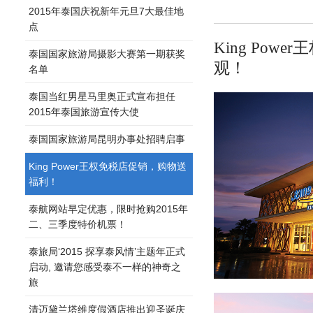
2015年泰国庆祝新年元旦7大最佳地
点
King Po
泰国国家旅游局摄影大赛第一期获奖
观！
名单
泰国当红男星马里奥正式宣布担任
2015年泰国旅游宣传大使
泰国国家旅游局昆明办事处招聘启事
King Power王权免税店促销，购物送
福利！
泰航网站早定优惠，限时抢购2015年
二、三季度特价机票！
泰旅局‘2015 探享泰风情’主题年正式
启动, 邀请您感受泰不一样的神奇之
旅
清迈黛兰塔维度假酒店推出迎圣诞庆