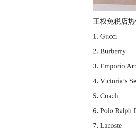
王权免税店热
1. Gucci
2. Burberry
3. Emporio Ar
4. Victoria’s Se
5. Coach
6. Polo Ralph 
7. Lacoste