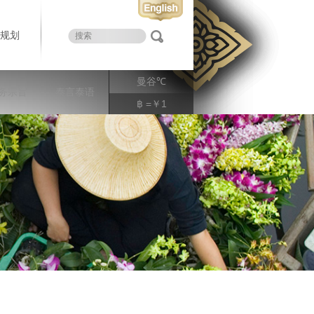
规划
曼谷
℃
务宗旨
泰言泰语
฿ =￥1