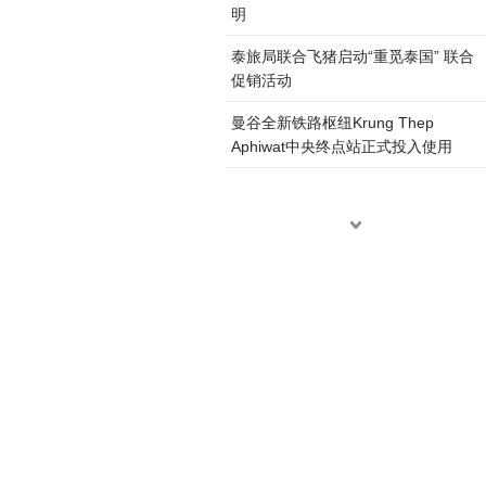
明
泰旅局联合飞猪启动“重觅泰国” 联合
促销活动
曼谷全新铁路枢纽Krung Thep
Aphiwat中央终点站正式投入使用