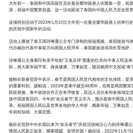
大年初一，泰国和中国高级官员在曼谷耀华路唐人街聚集一堂，祝
滚，祝福中国繁荣昌盛。这一活动延续了泰国向中国人民乃至全世
这项特别活动于2023年1月22日大年初一在曼谷耀华路唐人街举
的庆祝中国新年的活动。
活动上播放了泰王国诗琳通公主专门录制的祝福视频。泰国旅游与
代办杨欣代表中泰双方向两国人民拜年，泰国家旅游局局长育他萨
诗琳通公主身着印有亲手绘制“玉兔呈祥”图案的红衣向中泰人民送
际，祝大家幸福平安、身体健康、万事如意，随后她用中文祝福“春
披帕在新春贺辞中表示，春节是两国人民世代相传的文化传统，是
的重要时刻。披帕说，2023年是泰中建交48周年，也将是两国繁
防疫措施，泰中旅游合作正在有序恢复，双边人员往来和各领域交
接中国游客回归。今年的“欢乐春节”意义非凡，预示着泰中两国人民
承。祝福两国人民以及世界各地的华人华侨，阖家幸福，万事如意
年前程似锦、大展宏图。
杨欣在贺辞中向长期以来为“欢乐春节”庆祝活动倾注心力的诗琳通
两国人民新正如意、阖家团圆、皆得所愿！杨欣说，2022年11月习