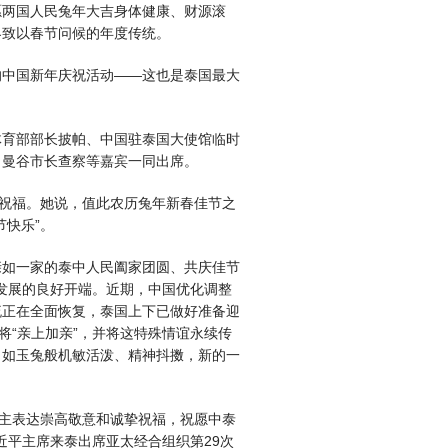
愿两国人民兔年大吉身体健康、财源滚
界致以春节问候的年度传统。
行的中国新年庆祝活动——这也是泰国最大
体育部部长披帕、中国驻泰国大使馆临时
、曼谷市长查察等嘉宾一同出席。
来祝福。她说，值此农历兔年新春佳节之
节快乐”。
亲如一家的泰中人民阖家团圆、共庆佳节
荣发展的良好开端。近期，中国优化调整
流正在全面恢复，泰国上下已做好准备迎
将“亲上加亲”，并将这特殊情谊永续传
，如玉兔般机敏活泼、精神抖擞，新的一
公主表达崇高敬意和诚挚祝福，祝愿中泰
近平主席来泰出席亚太经合组织第29次