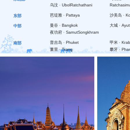
乌汶 · UbolRatchathani
Ratchasim
芭堤雅 · Pattaya
沙美岛 · Ko
东部
曼谷 · Bangkok
大城 · Ayut
中部
夜功府 · SamutSongkhram
普吉岛 · Phuket
甲米 · Krab
南部
董里 · Trang
攀牙 · Pha