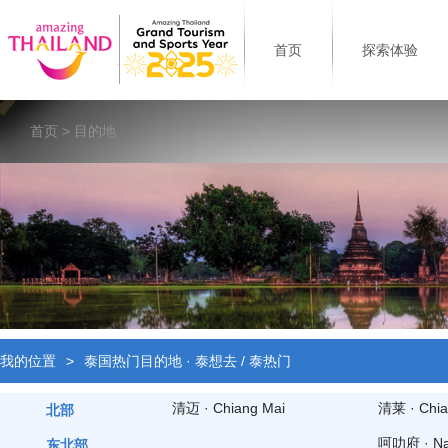
首页
探索体验
首页
> 目的地
我的位置
>
泰国热门目的地 · 泰想去 / 泰热门
清迈 · Chiang Mai
清莱 · Chia
北部
呵叻府 · Na
东北部