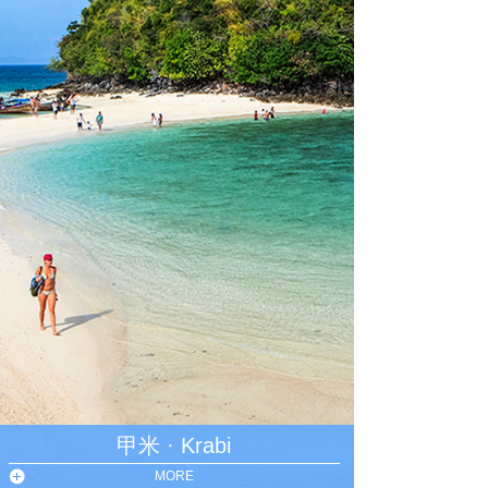
甲米 · Krabi
MORE