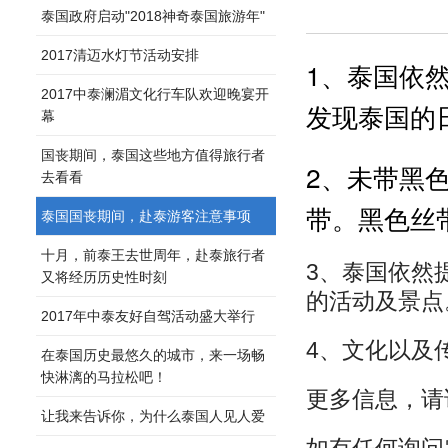
泰国政府启动"2018神奇泰国旅游年"
2017清迈水灯节活动安排
1、泰国依
2017中泰澜湄文化行车队欢迎晚宴开
发现泰国的
幕
国丧期间，泰国这些地方值得旅行者
2、未带黑
去看看
带。黑色丝
泰国国丧期间，赴泰游客注意事项
十月，前泰王去世周年，赴泰旅行者
3、泰国依然
又将经历历史性时刻
的活动及景点
2017年中泰友好自驾活动盛大举行
4、文化以及
在泰国历史最悠久的城市，来一场畅
快淋漓的马拉松吧！
更多信息，请访问w
让我来告诉你，为什么泰国人见人爱
如有任何询问