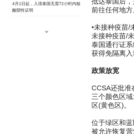
抵达泰国后，
4月1日起，入境泰国无需72小时内核
前往任何地方
酸阴性证明
•未接种疫苗
未接种疫苗/
泰国通行证系统
获得免隔离入
政策放宽
CCSA还批
三个颜色区域:
区(⻩色区)。
位于绿区和蓝
被允许恢复营